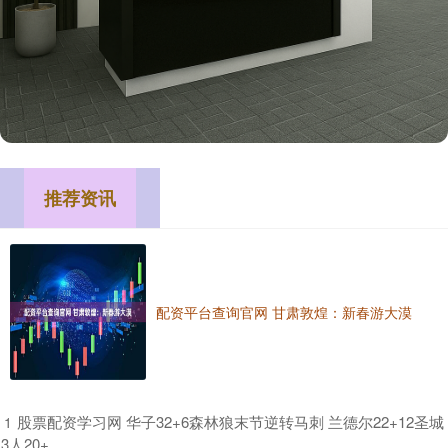
推荐资讯
配资平台查询官网 甘肃敦煌：新春游大漠
​股票配资学习网 华子32+6森林狼末节逆转马刺 兰德尔22+12圣城
1
3人20+