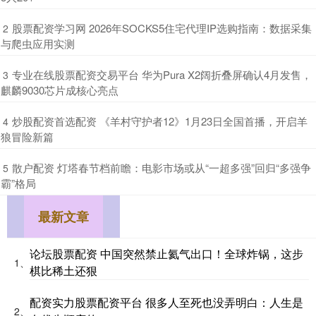
​股票配资学习网 2026年SOCKS5住宅代理IP选购指南：数据采集
2
与爬虫应用实测
​专业在线股票配资交易平台 华为Pura X2阔折叠屏确认4月发售，
3
麒麟9030芯片成核心亮点
​炒股配资首选配资 《羊村守护者12》1月23日全国首播，开启羊
4
狼冒险新篇
​散户配资 灯塔春节档前瞻：电影市场或从“一超多强”回归“多强争
5
霸”格局
最新文章
论坛股票配资 中国突然禁止氦气出口！全球炸锅，这步
1、
棋比稀土还狠
配资实力股票配资平台 很多人至死也没弄明白：人生是
2、