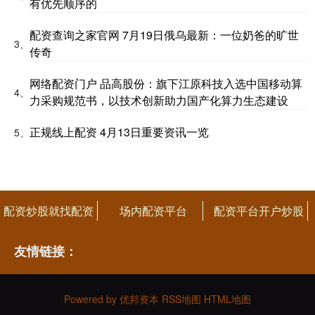
有优先顺序的
配资查询之家官网 7月19日俄乌最新：一位奶爸的旷世
3、
传奇
网络配资门户 品高股份：旗下江原科技入选中国移动算
4、
力采购规范书，以技术创新助力国产化算力生态建设
正规线上配资 4月13日重要资讯一览
5、
配资炒股就找配资
场内配资平台
配资平台开户炒股
友情链接：
Powered by
优邦资本
RSS地图
HTML地图