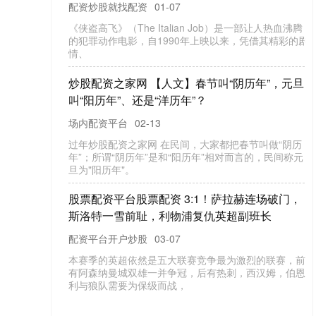
潮”这几个字几乎霸占了各大平台的热搜。评论区
片哀嚎，有人说早知道就不
股票线上配资网 美以对伊朗发动为期四天
击 伊朗最高领袖办公室附近遭袭
配资平台开户炒股
02-28
中东战火再起！股票线上配资网 据央视，当地时间
日，以色列国防部长表示，以色列对伊朗发动了
人的打击，并宣布全国进
炒股配资首选配资 一代传奇谢幕：“中国金王
景河卸任紫金矿业董事长
配资平台开户炒股
11-30
掌舵紫金矿业（601899.SH/02899.HK）32载
首选配资，一代传奇“中国金王”陈景河正式功成
1
全国炒股配资门户 2025年12月14日全国
发市场鲳鱼价格行情