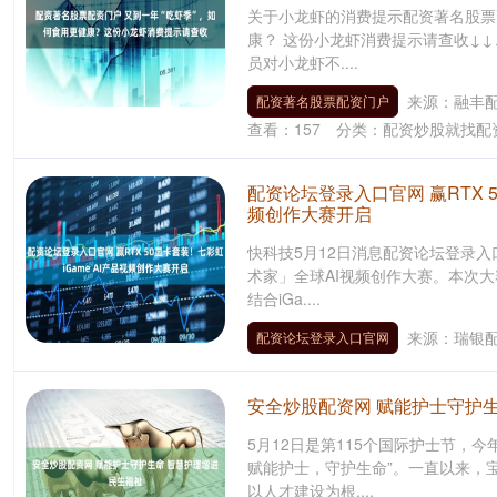
关于小龙虾的消费提示配资著名股票配
里一
康？ 这份小龙虾消费提示请查收↓↓
员对小龙虾不....
联合打
来源：融丰
配资著名股票配资门户
查看：
157
分类：
配资炒股就找配
28
配资论坛登录入口官网 赢RTX 5
先发制
频创作大赛开启
快科技5月12日消息配资论坛登录入口
” 陈
术家」全球AI视频创作大赛。本次
结合iGa....
来源：瑞银
配资论坛登录入口官网
炒股配资
身退。
安全炒股配资网 赋能护士守护
5月12日是第115个国际护士节，
主要批
赋能护士，守护生命”。一直以来，
以人才建设为根....