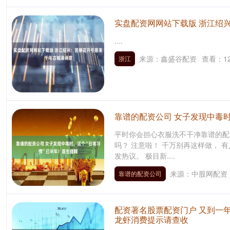
实盘配资网网站下载版 浙江绍
....
来源：鑫盛谷配资
查看：
1
浙江
靠谱的配资公司 女子发现中毒时
平时你会担心衣服洗不干净靠谱的配
吗？ 注意啦！ 千万别再这样做， 
发热议。 极目新....
来源：中股网配资
靠谱的配资公司
港身份
配资著名股票配资门户 又到一年
龙虾消费提示请查收
烂尾