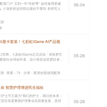
资门户 又到一年“吃虾季” 如何食用更健
06-04
↓ 小龙虾的这些部位最好不要吃 有研究人
配资
资
0显卡套装！七彩虹iGame AI产品视
官网，七彩虹iGame正式启动「AI筑梦艺
05-28
大赛面向全球创作者、设计师及创意爱好者，
配资
查看：
73
分类：
配资炒股就找配资
生命 智慧护理增进民生福祉
今年护士节主题为“我们的护士，我们的未来：
宝安区高度重视护理事业高质量发展，坚持
05-28