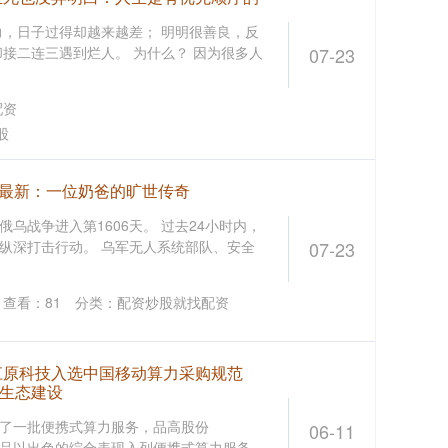
力，日子过得却越来越差； 明明很善良，反
接二连三遇到烂人。 为什么？ 因为很多人
07-23
配资
股
乌最新：一位奶爸的旷世传奇
，俄乌战争进入第1606天。 过去24小时内，
纵深打击行动。 乌军无人系统部队、安全
07-23
查看：
81
分类：
配资炒股就找配资
江原科技入选中国移动算力采购规范
生态建设
了一批便携式算力服务，品高股份
06-11
速卡产品以出色的综合表现入列便携式算力服务