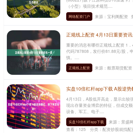
（小型）项目技术规范....
来源：宝利阁配资
网络配资门户
正规线上配资 4月13日重要资
重要的消息有哪些正规线上配资 1．
代码787808，发行价81.88元/
慎。....
来源：般票期货配资
正规线上配资
实盘10倍杠杆app下载 A股
4月13日，A股低开高走，显示出
现出存量资金博弈的特征，但成交额
设备、军工、电子....
来源：景盛
实盘10倍杠杆app下载
查看：
125
分类：
配资炒股就找配