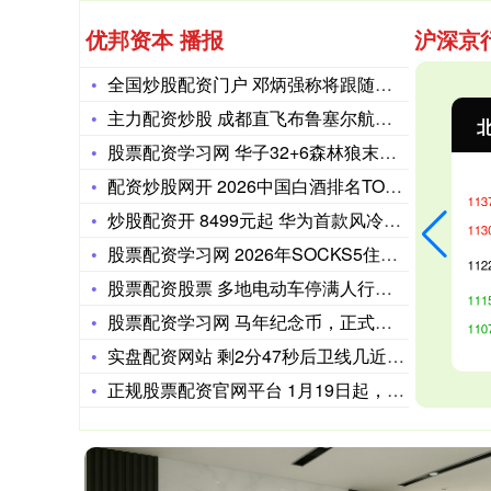
优邦资本 播报
沪深京
全国炒股配资门户 邓炳强称将跟随国家政策决定对日措施
主力配资炒股 成都直飞布鲁塞尔航线3月26日首航 成都至欧洲
沪深300
4694.44
北
43.13
0.93%
股票配资学习网 华子32+6森林狼末节逆转马刺 兰德尔22+
配资炒股网开 2026中国白酒排名TOP10出炉！茅台领跑，
炒股配资开 8499元起 华为首款风冷散热手机！华为Mate
股票配资学习网 2026年SOCKS5住宅代理IP选购指南：
股票配资股票 多地电动车停满人行道，把人逼到路上，如何破局？
股票配资学习网 马年纪念币，正式发行！
实盘配资网站 剩2分47秒后卫线几近崩盘，郭士强才想起板凳上
正规股票配资官网平台 1月19日起，铁路12306推出误购限