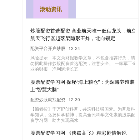
滚动资讯
怎么配资炒配资网 不只是足球！巴西造出全球最
强中型运输机？C-390如何从洛克希德口中“抢
食”？
配资炒股就找配资
01-28
1. 绪论：全球战术空运的范式转移怎么配资炒配资网
1.1 被打破的半个世纪宁静 自20世纪50年代洛克希德公
司的C-1
股票配资开户流程 高才通近半人弃签，香
烂尾了？真相没那么简单
场内配资平台
02-05
最近刷手机的时候股票配资开户流程，“香港身份