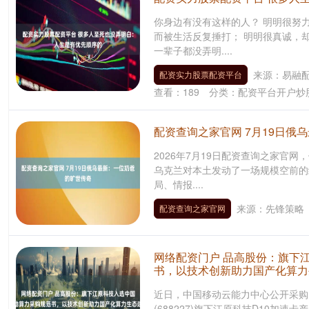
你身边有没有这样的人？ 明明很努
而被生活反复捶打； 明明很真诚，却
一辈子都没弄明....
来源：易融
配资实力股票配资平台
查看：
189
分类：
配资平台开户炒
配资查询之家官网 7月19日俄
2026年7月19日配资查询之家官网
乌克兰对本土发动了一场规模空前的
局、情报....
来源：先锋策略
配资查询之家官网
网络配资门户 品高股份：旗下
书，以技术创新助力国产化算力
近日，中国移动云能力中心公开采购
(688227)旗下江原科技D10加