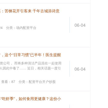
兴：苦楝花开引客来 千年古城添诗意
06-04
24
分类：
场内配资平台
，这个“日常习惯”已半年！医生提醒
资公司， 而将多种清洁产品混在一起使用
有人因此中毒了…… 近日，相关话题一度引
06-04
查看：
87
分类：
配资平台开户炒股
“吃虾季”，如何食用更健康？这份小