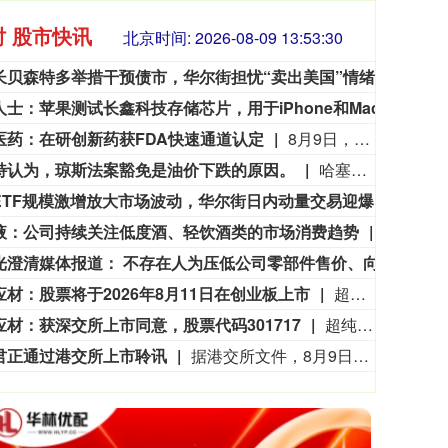
时 股市快讯
北京时间:
2026-08-09 13:53:32
美财长贝森特多举措干预债市，华尔街担忧“卖出美国”情绪升温
美国
知情人士：苹果测试长鑫科技存储芯片，用于iPhone和MacBook
据《
3563.12
基金指数
72
47.56
1.35%
医药：在研创新药获FDA快速通道认定
8月9日，远大医药（00512.HK）披露公告，公司FAP靶点创新核药GPN01530-2获得美国FDA授予快速通道资格（FTD）。GPN01530-2目前已获FDA批准开展用于诊断实体瘤的I/II期临床研究，此次获快速通道资格认定，有望加快GPN01530-2未来开发及上市进程。
特认为，琼斯法案豁免是油价下跌的原因。
哈塞特认为，琼斯法案豁免是油价下跌的原因。
杠杆ETF规模激增放大市场波动，华尔街日内动量交易迎爆发式增长
随着
液：公司持续关注低度酒、轻饮酒类的市场消费趋势
五粮液在
欧菲光澄清媒体报道： 不存在人为压低公司零部件售价、向实控人控制公司转移利润的行为
欧菲
应材：股票将于2026年8月11日在创业板上市
超纯应材公告称，公司发行的人民币普通股股票将于2026年8月11日在深交所创业板上市，股票简称“超纯应材”，股票代码301717。首次公开发行后总股本10,184.6154万股，发行股票数量2,546.1539万股。公司提醒投资者注意上市初期的投资风险，如涨跌幅限制放宽、流通股数量少、发行市盈率差异、非理性炒作、融资融券、跌破发行价、净资产收益率下降等风险。
应材：获深交所上市同意，股票代码301717
超纯应材公告称，其首次公开发行A股股票并在创业板上市已获内部批准和授权，深交所上市审核委员会于2026年4月30日审议通过，中国证监会于5月18日同意注册，深交所于8月7日同意上市，证券代码为“301717”。发行前股本总额7638.4615万元，发行后为10184.6154万元。本次公开发行2546.1539万股，占比不低于25%。公司由华泰联合证券保荐，袁琳翕、张冠峰为保荐代表人。
君正通过港交所上市聆讯
据港交所文件，8月9日，北京君正集成电路股份有限公司更新聆讯后资料集，意味着该公司港交所IPO通过聆讯。