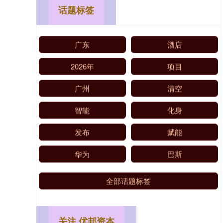
话题标签
广东
酒店
2026年
项目
广州
清空
智能
化身
发布
赋能
华为
巴斯
全部话题标签
关注 优邦资本