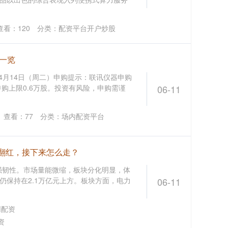
查看：
120
分类：
配资平台开户炒股
讯一览
4月14日（周二）申购提示：联讯仪器申购
股，申购上限0.6万股。投资有风险，申购需谨
06-11
查看：
77
分类：
场内配资平台
逆势翻红，接下来怎么走？
较强韧性。市场量能微缩，板块分化明显，体
仍保持在2.1万亿元上方。板块方面，电力
06-11
网配资
资