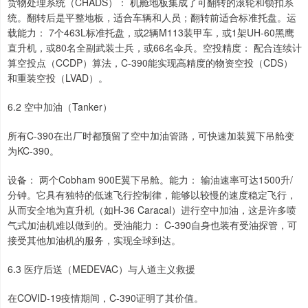
货物处理系统（CHADS）： 机舱地板集成了可翻转的滚轮和锁扣系
统。翻转后是平整地板，适合车辆和人员；翻转前适合标准托盘。运
载能力： 7个463L标准托盘，或2辆M113装甲车，或1架UH-60黑鹰
直升机，或80名全副武装士兵，或66名伞兵。空投精度： 配合连续计
算空投点（CCDP）算法，C-390能实现高精度的物资空投（CDS）
和重装空投（LVAD）。
6.2 空中加油（Tanker）
所有C-390在出厂时都预留了空中加油管路，可快速加装翼下吊舱变
为KC-390。
设备： 两个Cobham 900E翼下吊舱。能力： 输油速率可达1500升/
分钟。它具有独特的低速飞行控制律，能够以较慢的速度稳定飞行，
从而安全地为直升机（如H-36 Caracal）进行空中加油，这是许多喷
气式加油机难以做到的。受油能力： C-390自身也装有受油探管，可
接受其他加油机的服务，实现全球到达。
6.3 医疗后送（MEDEVAC）与人道主义救援
在COVID-19疫情期间，C-390证明了其价值。