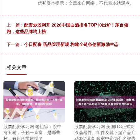
优邦资本提示：文章来自网络，不代表本站观点。
上一篇：
配资炒股网开 2026中国白酒排名TOP10出炉！茅台领
跑，这些品牌均上榜
下一篇：
今日配资 药品管理新规 构建全链条创新激励生态
相关文章
股票配资学习网 老祖宗：院中
股票配资学习网 美国ITC正式对
有五树，子孙一直富，是哪些
液晶器件、组件及其下游产品启
树，有何科学依据？
动337调查 多家中企为列名被告