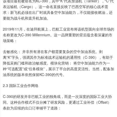
该项目最初被命名为KC-390，其中“K”代表加油机（Tanker），“C”代
表运输机（Cargo）。这一命名直接反映了巴西空军的核心战术需
求：新飞机必须在出厂时就具备空中加油能力，不仅能接收燃油，还
要能为战斗机和直升机加油。
2019年11月，在迪拜航展上，巴航工业宣布将该机型面向全球市场的
名称更改为C-390 Millennium。这一品牌重塑的背后蕴含着深邃的市
场策略：
去敏感化： 并非所有潜在客户都需要复杂的空中加油系统。剥
离“K”字头，强调其作为标准战术运输机的通用性（C-390），有助于
降低采购门槛和政治敏感度。模块化营销： 将空中加油能力作为一
种“可选配置”或“任务模块”，展示了平台的高度灵活性。当然，配备加
油系统的版本依然保留KC-390的代号。
2.3 国际工业合作网络
C-390的研发并非巴航工业的独角戏，而是一次深度的国际工业大协
同。这种合作模式不仅分摊了研发风险，更通过工业补偿（Offset）
条款为后续的出口订单铺平了道路：