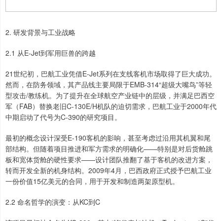
2. 研发背景与工业战略
2.1 从E-Jet到军用巨兽的跨越
21世纪初，巴航工业凭借E-Jet系列在支线客机市场取得了巨大成功。
然而，在防务领域，其产品线主要局限于EMB-314“超级大嘴鸟”等轻
型攻击/教练机。为了提升在全球航空产业链中的层级，并满足巴西空
军（FAB）替换老旧C-130E/H机队的迫切需求，巴航工业于2000年代
中期启动了代号为C-390的研究项目。
最初的概念设计深受E-190客机的影响，甚至考虑过沿用其机翼和尾
部结构。但随着项目推进和军方需求的明确化——特别是对后货舱跳
板和宽体货舱的硬性要求——设计团队推翻了基于客机的改进方案，
转而开发全新的机身结构。2009年4月，巴西政府正式授予巴航工业
一份价值15亿美元的合同，用于开发和制造两架原型机。
2.2 命名哲学的演变：从KC到C