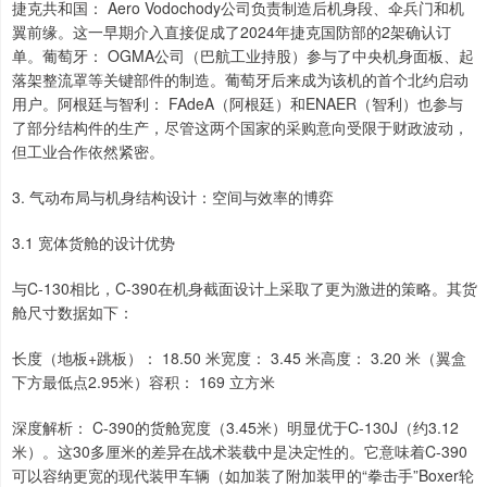
捷克共和国： Aero Vodochody公司负责制造后机身段、伞兵门和机
翼前缘。这一早期介入直接促成了2024年捷克国防部的2架确认订
单。葡萄牙： OGMA公司（巴航工业持股）参与了中央机身面板、起
落架整流罩等关键部件的制造。葡萄牙后来成为该机的首个北约启动
用户。阿根廷与智利： FAdeA（阿根廷）和ENAER（智利）也参与
了部分结构件的生产，尽管这两个国家的采购意向受限于财政波动，
但工业合作依然紧密。
3. 气动布局与机身结构设计：空间与效率的博弈
3.1 宽体货舱的设计优势
与C-130相比，C-390在机身截面设计上采取了更为激进的策略。其货
舱尺寸数据如下：
长度（地板+跳板）： 18.50 米宽度： 3.45 米高度： 3.20 米（翼盒
下方最低点2.95米）容积： 169 立方米
深度解析： C-390的货舱宽度（3.45米）明显优于C-130J（约3.12
米）。这30多厘米的差异在战术装载中是决定性的。它意味着C-390
可以容纳更宽的现代装甲车辆（如加装了附加装甲的“拳击手”Boxer轮