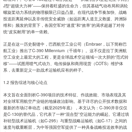
J型“超级大力神”——保持着旺盛的生命力，但其基础气动布局和涡轮
螺旋桨动力系统的物理极限已日益凸显。在现代战争节奏加快、战略
投送距离延伸以及非传统安全威胁（如远距离人道主义救援、跨洲际
维和）频发的背景下，各国空军对“速度”和“效率”的渴求超越了对传
统“皮实耐用”的单一依赖。
正是在这一历史裂缝中，巴西航空工业公司（Embraer，以下简称巴
航工业）推出了C-390 Millennium（千禧年）。这不仅是拉丁美洲航
空工业史上最宏大的工程，更是全球战术空运领域一次大胆的“范式转
移”——试图用喷气式动力、电传操纵和商用现货（COTS）维护体
系，去重新定义一款战术运输机应有的样子。
1.2 报告综述与核心论点
本文旨在全面剖析C-390项目的技术特征、作战效能、市场表现及其
对全球军用航空产业链的地缘政治影响。基于详尽的公开技术数据和
最新的市场订单动态（截至2025年底），本文认为：C-390并非仅仅
是C-130的替代品，它代表了一种“混合型”空运能力的崛起。它通过填
补轻型战术运输机（如C-295）与重型战略运输机（如C-17）之间的
速度与载重断层，为中等强国空军提供了一种具备战略投送效率的战