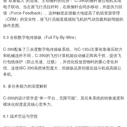
致“双重输入”的混淆。主动侧杆的优势： C-390的侧杆通过电机实现
电子联动。当左座飞行员拉杆时，右座侧杆会同步移动，并提供力回
馈（Force Feedback）。这种触觉反馈极大地提高了机组资源管理
（CRM）的安全性，使飞行员能直观感知飞机的气动负载和副驾驶的
操作意图。
5.3 全权数字电传操纵（Full Fly-By-Wire）
C-390配备了三余度数字电传操纵系统。与C-130J主要依靠液压助力
和机械连杆不同，C-390的飞控计算机能自动修正阵风干扰，提供飞
行包线保护（防止失速、过载），并优化投放货物时的重心变化补
偿。这使得C-390虽然体型庞大，但操纵品质却接近战斗机或高级公
务机。
6. 多任务能力的深度解析
C-390的设计哲学是“单一平台，无限可能”。其任务系统的转换速度和
模块化程度是其核心竞争力。
6.1 战术空运与空投