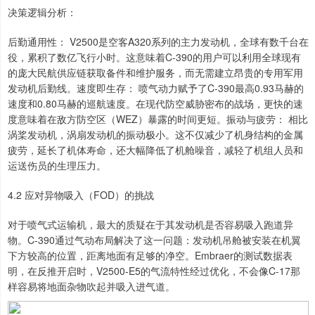
决策逻辑分析：
后勤通用性： V2500是空客A320系列的主力发动机，全球有数千台在
役，累积了数亿飞行小时。这意味着C-390的用户可以利用全球现有
的庞大民航供应链获取备件和维护服务，而无需建立昂贵的专用军用
发动机后勤线。速度即生存： 喷气动力赋予了C-390最高0.93马赫的
速度和0.80马赫的巡航速度。在现代防空威胁密布的战场，更快的速
度意味着在敌方防空区（WEZ）暴露的时间更短。振动与疲劳： 相比
涡桨发动机，涡扇发动机的振动极小。这不仅减少了机身结构的金属
疲劳，延长了机体寿命，还大幅降低了机舱噪音，减轻了机组人员和
运送伤员的生理压力。
4.2 应对异物吸入（FOD）的挑战
对于喷气式运输机，最大的质疑在于其发动机是否容易吸入跑道异
物。C-390通过气动布局解决了这一问题：发动机吊舱被安装在机翼
下方较高的位置，距离地面有足够的净空。Embraer的测试数据表
明，在反推开启时，V2500-E5的气流特性经过优化，不会像C-17那
样容易将地面杂物吹起并吸入进气道。