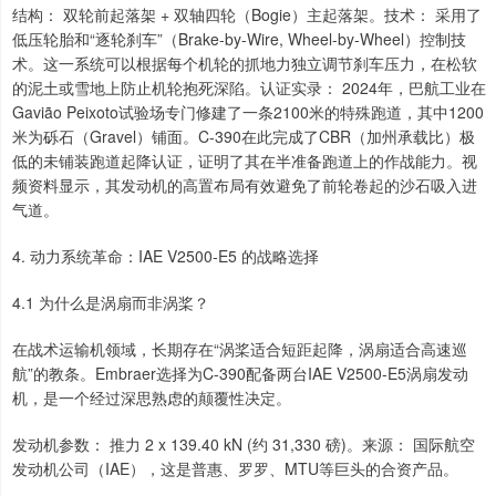
结构： 双轮前起落架 + 双轴四轮（Bogie）主起落架。技术： 采用了
低压轮胎和“逐轮刹车”（Brake-by-Wire, Wheel-by-Wheel）控制技
术。这一系统可以根据每个机轮的抓地力独立调节刹车压力，在松软
的泥土或雪地上防止机轮抱死深陷。认证实录： 2024年，巴航工业在
Gavião Peixoto试验场专门修建了一条2100米的特殊跑道，其中1200
米为砾石（Gravel）铺面。C-390在此完成了CBR（加州承载比）极
低的未铺装跑道起降认证，证明了其在半准备跑道上的作战能力。视
频资料显示，其发动机的高置布局有效避免了前轮卷起的沙石吸入进
气道。
4. 动力系统革命：IAE V2500-E5 的战略选择
4.1 为什么是涡扇而非涡桨？
在战术运输机领域，长期存在“涡桨适合短距起降，涡扇适合高速巡
航”的教条。Embraer选择为C-390配备两台IAE V2500-E5涡扇发动
机，是一个经过深思熟虑的颠覆性决定。
发动机参数： 推力 2 x 139.40 kN (约 31,330 磅)。来源： 国际航空
发动机公司（IAE），这是普惠、罗罗、MTU等巨头的合资产品。