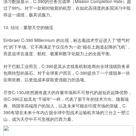
演习数据显示，C-390的任务完成率（Mission Completion Rate）超
过了99%。对于一款相对较新的机型，在如此高强度的多国演习中取
得这一成绩，极具说服力。
10. 结论：重塑天空的物流
Embraer C-390 Millennium 的出现，标志着战术空运进入了“喷气时
代”的下半场。它不再满足于仅仅作为一款“能在土跑道起降的飞机”，
而是追求在速度、航程、载重和数字化能力上的全面平衡。
对于巴航工业而言，C-390是其从支线客机制造商向全球顶级防务承
包商转型的基石。对于全球客户而言，C-390提供了一个摆脱单一供
应商依赖、以更低成本获取更强能力的选项。
尽管C-130J依然拥有庞大的存量市场和不可替代的超短距起降优势，
但C-390正如其名“千禧年”一样，代表了新千年的技术方向。随着瑞
典、韩国等高端用户的加入，以及未来可能在印度市场的突破，C-
390有望在未来十年内占据全球中型战术运输机市场的三分之一壁江
山，成为天空中不可忽视的巴西力量。