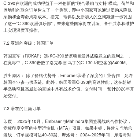
C-390在欧洲的成功得益于一种创新的“联合采购与支持”模式。荷兰和
奥地利的联合订单树立了一个典范，即中小国家可以通过团购来降低
采购和全寿命周期成本。捷克、瑞典以及新加入的立陶宛进一步巩固
了这一“C-390欧洲俱乐部”，未来这些国家将在训练、备件共享和维护
上实现深度互操作。
7.2 亚洲的突破：韩国订单
韩国空军（ROKAF）选择C-390是该项目最具战略意义的胜利之一。
在竞标中，C-390击败了洛克希德·马丁的C-130J和空客的A400M。
胜出原因： 除了价格优势外，Embraer承诺了深度的工业合作，允许
韩国企业参与供应链。此外，韩国看重C-390的高速性能，这在朝鲜
半岛狭窄且高威胁的空域中具有战术价值。交付时间： 预计2026年开
始交付。
7.3 潜在的巨额订单
印度： 2025年10月，Embraer与Mahindra集团签署战略合作协议，
竞标印度空军的中型运输机（MTA）项目。如果中标，将建立当地总
装线，订单规模可达40-80架。摩洛哥： 2024-2025年间，摩洛哥对