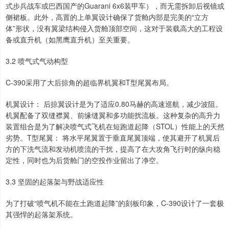
式步兵战车或巴西国产的Guarani 6x6装甲车），而无需拆卸后视镜或
侧裙板。此外，高置的上单翼设计确保了货舱内部是完美的“立方
体”形状，没有翼梁结构侵入货舱顶部空间，这对于装载高大的工程设
备或直升机（如黑鹰直升机）至关重要。
3.2 喷气式气动构型
C-390采用了大后掠角的超临界机翼和T型尾翼布局。
机翼设计： 后掠翼设计是为了适应0.80马赫的高速巡航，减少波阻。
机翼配备了双缝襟翼、前缘缝翼和多功能扰流板。这种复杂的高升力
装置组合是为了解决喷气式飞机在短跑道起降（STOL）性能上的天然
劣势。T型尾翼： 将水平尾翼置于垂直尾翼顶端，使其避开了机翼后
方的下洗气流和发动机喷流的干扰，提高了在大攻角飞行时的纵向稳
定性，同时也为后货舱门的空投作业留出了净空。
3.3 坚固的起落架与野战适应性
为了打破“喷气机不能在土跑道起降”的刻板印象，C-390设计了一套极
其强悍的起落架系统。