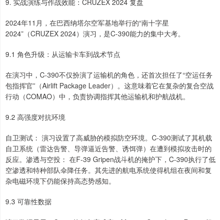
9. 实战演练与作战效能：CRUZEX 2024 复盘
2024年11月，在巴西纳塔尔空军基地举行的“南十字星
2024”（CRUZEX 2024）演习，是C-390能力的集中大考。
9.1 角色升级：从运输卡车到战术节点
在演习中，C-390不仅扮演了运输机的角色，还首次担任了“空运任务
包指挥官”（Airlift Package Leader）。这意味着它在复杂的复合空战
行动（COMAO）中，负责协调指挥其他运输机和护航战机。
9.2 高强度对抗环境
自卫测试： 演习设置了高威胁的模拟防空环境。C-390测试了其机载
自卫系统（雷达告警、导弹逼近告警、诱饵弹）在遭到模拟攻击时的
反应。渗透与空投： 在F-39 Gripen战斗机的掩护下，C-390执行了低
空渗透和特种部队伞降任务。其先进的航电系统使得机组在夜间和复
杂电磁环境下仍能保持高态势感知。
9.3 可靠性数据