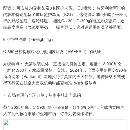
配置： 可安装74副担架及8名医护人员。ICU模块： 匈牙利空军订购
的版本特别配备了重症监护单元（ICU），这使得C-390变成了一座飞
行的野战医院。客舱环境： 相比C-130，C-390的增压系统更好，巡
航高度更高（气流更平稳），噪音更低，这对运送重伤员至关重要。
6.4 空中消防（Firefighting）
C-390已获得模块化机载消防系统（MAFFS II）的认证。
系统特点： 无需改装机体，直接推入货舱固定。容量： 3,000加仑
（约11,300升）水或阻燃剂。实战： 2024年，巴西空军使用C-390在
潘塔纳尔（Pantanal）湿地执行了真实的灭火任务。电传操纵系统使
得飞行员在低空大负载机动时能更精准地控制投放点。
7. 市场表现与全球订单：从南半球走向北约
截至2025年底，C-390已经不仅仅是一款“巴西飞机”，它成功突围进
入了北约核心市场和亚洲市场，订单列表持续增长。